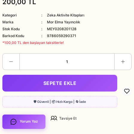
200,00 TL
Kategori
Zeka Aktivite Kitapları
Marka
Mor Elma Yayıncılık
Stok Kodu
MEY0208201128
Barkod Kodu
9786059290371
*100,00 TL den başlayan taksitlerle!
SEPETE EKLE
Tavsiye Et
Yorum Yaz