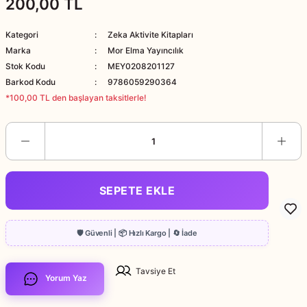
200,00 TL
Kategori
Zeka Aktivite Kitapları
Marka
Mor Elma Yayıncılık
Stok Kodu
MEY0208201127
Barkod Kodu
9786059290364
*100,00 TL den başlayan taksitlerle!
SEPETE EKLE
Tavsiye Et
Yorum Yaz