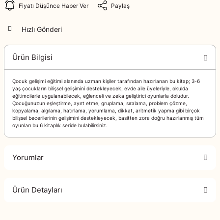
Fiyatı Düşünce Haber Ver
Paylaş
Hızlı Gönderi
Ürün Bilgisi
Çocuk gelişimi eğitimi alanında uzman kişiler tarafından hazırlanan bu kitap; 3-6
yaş çocukların bilişsel gelişimini destekleyecek, evde aile üyeleriyle, okulda
eğitimcilerle uygulanabilecek, eğlenceli ve zeka geliştirici oyunlarla doludur.
Çocuğunuzun eşleştirme, ayırt etme, gruplama, sıralama, problem çözme,
kopyalama, algılama, hatırlama, yorumlama, dikkat, aritmetik yapma gibi birçok
bilişsel becerilerinin gelişimini destekleyecek, basitten zora doğru hazırlanmış tüm
oyunları bu 6 kitaplık seride bulabilirsiniz.
Yorumlar
Ürün Detayları
Bu ürüne ilk yorumu siz yapın!
Murat Yazıcı