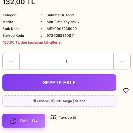
132,00 TL
Kategori
Summer & Tood
Marka
Mor Elma Yayıncılık
Stok Kodu
MEY0905235029
Barkod Kodu
9786258140811
*66,00 TL den başlayan taksitlerle!
SEPETE EKLE
Tavsiye Et
Yorum Yaz