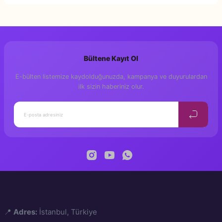
Bu ürüne ilk yorumu siz yapın!
Bültene Kayıt Ol
Yorum Yaz
E-bülten listemize kaydolduğunuzda, kampanya ve duyurulardan
ilk sizin haberiniz olur.
📍
Adres:
İstanbul, Türkiye