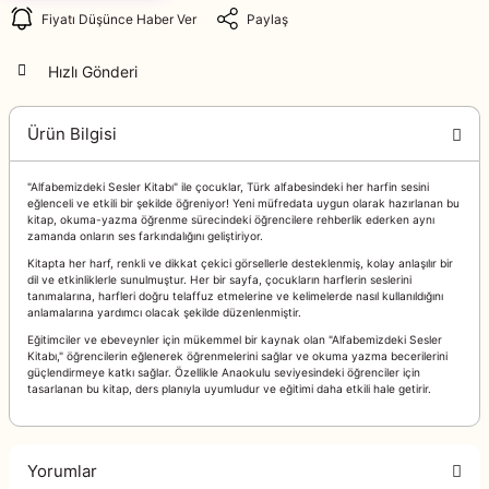
Fiyatı Düşünce Haber Ver
Paylaş
Hızlı Gönderi
Ürün Bilgisi
"Alfabemizdeki Sesler Kitabı" ile çocuklar, Türk alfabesindeki her harfin sesini
eğlenceli ve etkili bir şekilde öğreniyor! Yeni müfredata uygun olarak hazırlanan bu
kitap, okuma-yazma öğrenme sürecindeki öğrencilere rehberlik ederken aynı
zamanda onların ses farkındalığını geliştiriyor.
Kitapta her harf, renkli ve dikkat çekici görsellerle desteklenmiş, kolay anlaşılır bir
dil ve etkinliklerle sunulmuştur. Her bir sayfa, çocukların harflerin seslerini
tanımalarına, harfleri doğru telaffuz etmelerine ve kelimelerde nasıl kullanıldığını
anlamalarına yardımcı olacak şekilde düzenlenmiştir.
Eğitimciler ve ebeveynler için mükemmel bir kaynak olan "Alfabemizdeki Sesler
Kitabı," öğrencilerin eğlenerek öğrenmelerini sağlar ve okuma yazma becerilerini
güçlendirmeye katkı sağlar. Özellikle Anaokulu seviyesindeki öğrenciler için
tasarlanan bu kitap, ders planıyla uyumludur ve eğitimi daha etkili hale getirir.
Yorumlar