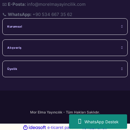
📧
E-Posta:
info@morelmayayincilik.com
📞
WhatsApp:
+90 534 667 35 62
Kurumsal
Alışveriş
Üyelik
Mor Elma Yayıncılık - Tüm Hakları Saklıdır.
WhatsApp Destek
ideasoft
ile
e-