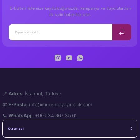
Genel Yayın Yönetmeni
E-bülten listemize kaydolduğunuzda, kampanya ve duyurulardan
Tuğba Çetin
Grafik Tasarım
ilk sizin haberiniz olur.
İnce Cilt
Kapak
A4
Ölçü
Y. Canberk Tan
Sanat Yönetmeni
32
Sayfa
Mor Elma Yayınc
Yayıncı
📍
Adres:
İstanbul, Türkiye
📧
E-Posta:
info@morelmayayincilik.com
📞
WhatsApp:
+90 534 667 35 62
Kurumsal