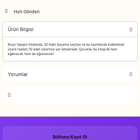
Hızlı Gönderi
Ürün Bilgisi
Boya Yapıştır kitabında, 32 Adet boyama sayfası ve bu sayfalarda kullanılmak
üzere toplam 32 adet çıkartma yer almaktadır. Çocuklar bu kitap ile hem
eğlenecek hem de öğrenecek!
Yorumlar
Bu ürüne ilk yorumu siz yapın!
978-605-6932
ISBN
Yorum Yaz
1. Baskı, Ekim 2
Baskı
Bültene Kayıt Ol
Murat Yazıcı