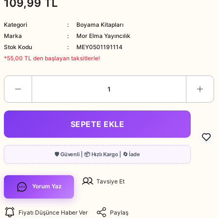
109,99 TL
Kategori
Boyama Kitapları
Marka
Mor Elma Yayıncılık
Stok Kodu
MEY0501191114
*55,00 TL den başlayan taksitlerle!
SEPETE EKLE
Tavsiye Et
Yorum Yaz
Fiyatı Düşünce Haber Ver
Paylaş