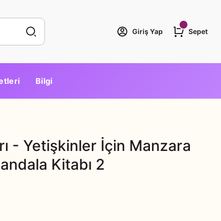
Giriş Yap
Sepet
etleri
Bilgi
ı - Yetişkinler İçin Manzara
andala Kitabı 2