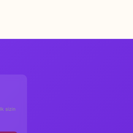
k sizin