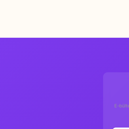
Genel Yayın Yön
Hazırlayan
Grafik Tasarım
Yaş
ISBN
Ölçü
Sayfa
Kâğıt
E-bült
Cilt
Yazar