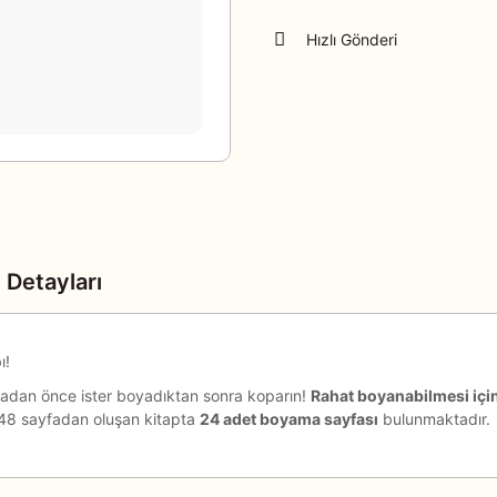
Hızlı Gönderi
 Detayları
ı!
madan önce ister boyadıktan sonra koparın!
Rahat boyanabilmesi için 
am 48 sayfadan oluşan kitapta
24 adet boyama sayfası
bulunmaktadır.