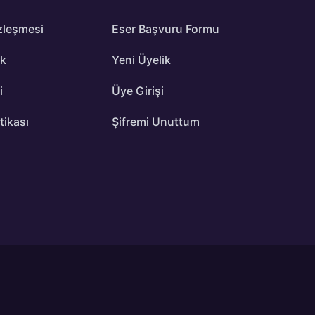
zleşmesi
Eser Başvuru Formu
ik
Yeni Üyelik
i
Üye Girişi
itikası
Şifremi Unuttum