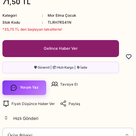
71,50 TL
Kategori
Mor Elma Çocuk
Stok Kodu
TLRH7RS41N
*35,75 TL den başlayan taksitlerle!
Gelince Haber Ver
Tavsiye Et
Yorum Yaz
Fiyatı Düşünce Haber Ver
Paylaş
Hızlı Gönderi
Ürün Bilgisi