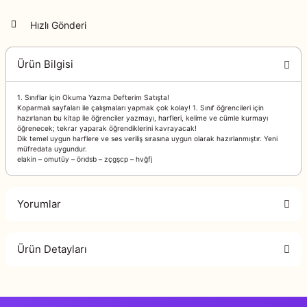
Hızlı Gönderi
Ürün Bilgisi
1. Sınıflar için Okuma Yazma Defterim Satışta!
Koparmalı sayfaları ile çalışmaları yapmak çok kolay! 1. Sınıf öğrencileri için
hazırlanan bu kitap ile öğrenciler yazmayı, harfleri, kelime ve cümle kurmayı
öğrenecek; tekrar yaparak öğrendiklerini kavrayacak!
Dik temel uygun harflere ve ses veriliş sırasına uygun olarak hazırlanmıştır. Yeni
müfredata uygundur.
elakin – omutüy – örıdsb – zçgşcp – hvğfj
Yorumlar
Ürün Detayları
Bu ürüne ilk yorumu siz yapın!
978-625-7132-05-3
ISBN
Yorum Yaz