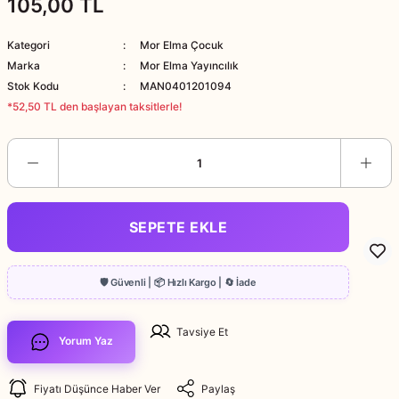
105,00 TL
Kategori
Mor Elma Çocuk
Marka
Mor Elma Yayıncılık
Stok Kodu
MAN0401201094
*52,50 TL den başlayan taksitlerle!
SEPETE EKLE
Tavsiye Et
Yorum Yaz
Fiyatı Düşünce Haber Ver
Paylaş