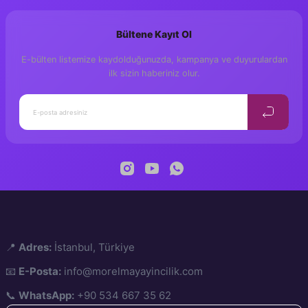
1. Sınıf, 2. Sınıf
Yaş
Bültene Kayıt Ol
1. Baskı, Eylül 2020
Baskı
E-bülten listemize kaydolduğunuzda, kampanya ve duyurulardan
19,5×27,5 cm
Ölçü
ilk sizin haberiniz olur.
176
Sayfa
1. Hamur 70 gr
Kâğıt
230 gr. Bristol Parlak Selefon
Kapak
Amerikan Cilt, Koparmalı
Cilt
Manan Yayınları
Yayıncı
📍
Adres:
İstanbul, Türkiye
📧
E-Posta:
info@morelmayayincilik.com
📞
WhatsApp:
+90 534 667 35 62