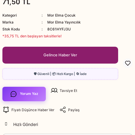
71,50 TL
Kategori
Mor Elma Çocuk
Marka
Mor Elma Yayıncılık
Stok Kodu
8C61HYFJ3U
*35,75 TL den başlayan taksitlerle!
Gelince Haber Ver
Tavsiye Et
Yorum Yaz
Fiyatı Düşünce Haber Ver
Paylaş
Hızlı Gönderi