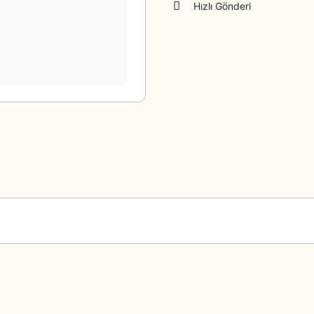
Hızlı Gönderi
Bu ürüne ilk yorumu siz yapın!