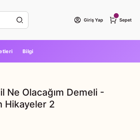
Giriş Yap
Sepet
etleri
Bilgi
l Ne Olacağım Demeli -
 Hikayeler 2