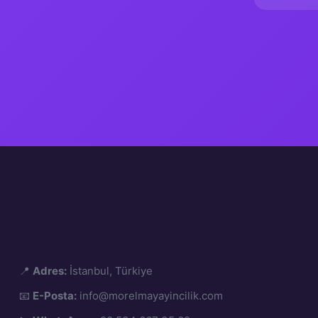
📍
Adres:
İstanbul, Türkiye
📧
E-Posta:
info@morelmayayincilik.com