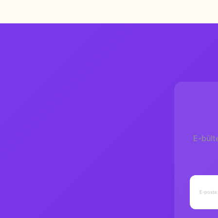
E-bült