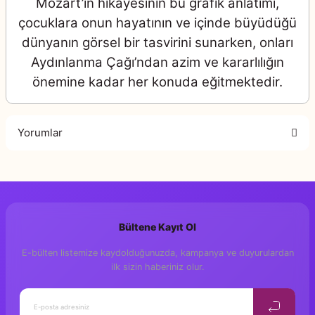
Mozart’ın hikâyesinin bu grafik anlatımı,
çocuklara onun hayatının ve içinde büyüdüğü
dünyanın görsel bir tasvirini sunarken, onları
Aydınlanma Çağı’ndan azim ve kararlılığın
önemine kadar her konuda eğitmektedir.
Yorumlar
Bu ürüne ilk yorumu siz yapın!
Bültene Kayıt Ol
Yorum Yaz
E-bülten listemize kaydolduğunuzda, kampanya ve duyurulardan
ilk sizin haberiniz olur.