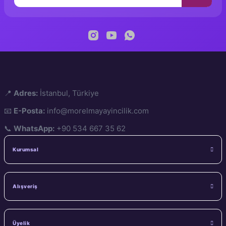
📍
Adres:
İstanbul, Türkiye
📧
E-Posta:
info@morelmayayincilik.com
📞
WhatsApp:
+90 534 667 35 62
Kurumsal
Alışveriş
Üyelik