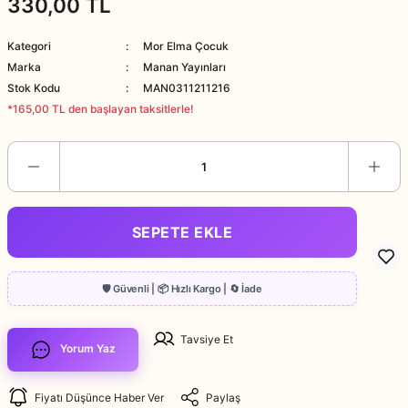
330,00 TL
Kategori
Mor Elma Çocuk
Marka
Manan Yayınları
Stok Kodu
MAN0311211216
*165,00 TL den başlayan taksitlerle!
SEPETE EKLE
Tavsiye Et
Yorum Yaz
Fiyatı Düşünce Haber Ver
Paylaş