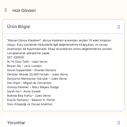
Hızlı Gönderi
Ürün Bilgisi
"Manan Dünya Klasikleri”, dünya klasikleri arasından seçilen 10 adet kitaptan
oluşur. Kutu içerisinde hikâyelerle ilgili değerlendirme kitapçıkları ve cevap
anahtarları da bulunmaktadır. Kitap okunduktan sonra değerlendirme soruları
cevaplanarak pekiştirme yapılır.
SET İÇERİĞİ
İki Yıl Okul Tatili – Jules Verne
Beyaz Diş – Jack London
David Copperfield – Charles Dickens
Denizler Altında 20.000 Fersah – Jules Verne
Dünya’nın Merkezine Yolculuk – Jules Verne
Don Kişot – Miguel de Cervantes
Gümüş Patenler – Mary Mapes Dodge
Siyah İnci – Anna Sewell
Balonla Beş Hafta – Jules Verne
Küçük Kemancı – Eleanor H. Porter
Soru Kitapçığı ve Cevap Anahtarı
Yorumlar