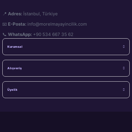
📍
Adres:
İstanbul, Türkiye
📧
E-Posta:
info@morelmayayincilik.com
📞
WhatsApp:
+90 534 667 35 62
Kurumsal
Alışveriş
Üyelik