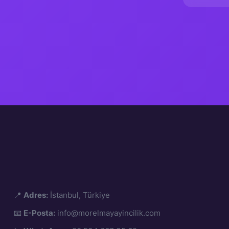
📍
Adres:
İstanbul, Türkiye
📧
E-Posta:
info@morelmayayincilik.com