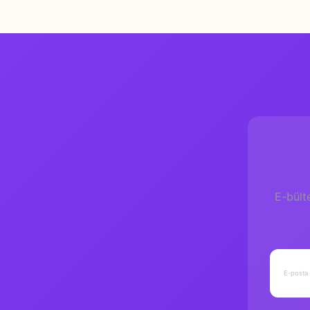
E-bült