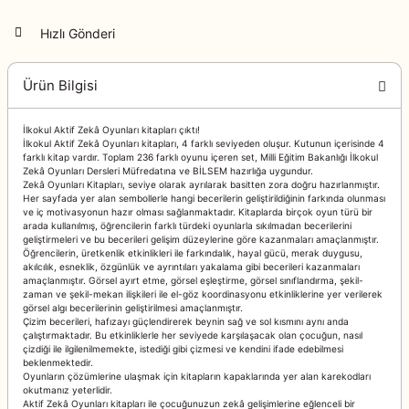
Hızlı Gönderi
Ürün Bilgisi
İlkokul Aktif Zekâ Oyunları kitapları çıktı!
İlkokul Aktif Zekâ Oyunları kitapları, 4 farklı seviyeden oluşur. Kutunun içerisinde 4
farklı kitap vardır. Toplam 236 farklı oyunu içeren set, Milli Eğitim Bakanlığı İlkokul
Zekâ Oyunları Dersleri Müfredatına ve BİLSEM hazırlığa uygundur.
Zekâ Oyunları Kitapları, seviye olarak ayrılarak basitten zora doğru hazırlanmıştır.
Her sayfada yer alan sembollerle hangi becerilerin geliştirildiğinin farkında olunması
ve iç motivasyonun hazır olması sağlanmaktadır. Kitaplarda birçok oyun türü bir
arada kullanılmış, öğrencilerin farklı türdeki oyunlarla sıkılmadan becerilerini
geliştirmeleri ve bu becerileri gelişim düzeylerine göre kazanmaları amaçlanmıştır.
Öğrencilerin, üretkenlik etkinlikleri ile farkındalık, hayal gücü, merak duygusu,
akılcılık, esneklik, özgünlük ve ayrıntıları yakalama gibi becerileri kazanmaları
amaçlanmıştır. Görsel ayırt etme, görsel eşleştirme, görsel sınıflandırma, şekil-
zaman ve şekil-mekan ilişkileri ile el-göz koordinasyonu etkinliklerine yer verilerek
görsel algı becerilerinin geliştirilmesi amaçlanmıştır.
Çizim becerileri, hafızayı güçlendirerek beynin sağ ve sol kısmını aynı anda
çalıştırmaktadır. Bu etkinliklerle her seviyede karşılaşacak olan çocuğun, nasıl
çizdiği ile ilgilenilmemekte, istediği gibi çizmesi ve kendini ifade edebilmesi
beklenmektedir.
Oyunların çözümlerine ulaşmak için kitapların kapaklarında yer alan karekodları
okutmanız yeterlidir.
Aktif Zekâ Oyunları kitapları ile çocuğunuzun zekâ gelişimlerine eğlenceli bir