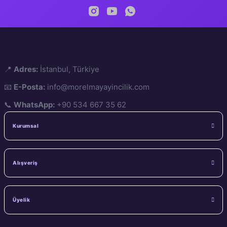
978-625-7132-7
ISBN
A4
Ölçü
64
Sayfa
1. Hamur
Kâğıt
📍
Adres:
İstanbul, Türkiye
📧
E-Posta:
info@morelmayayincilik.com
Amerikan Cilt
Cilt
📞
WhatsApp:
+90 534 667 35 62
Kurumsal
Alışveriş
Üyelik