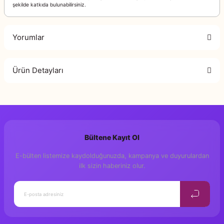
şekilde katkıda bulunabilirsiniz.
Yorumlar
Ürün Detayları
Bu ürüne ilk yorumu siz yapın!
Zarife Üspolat Yaz
Genel Yayın Yönetmeni
Yorum Yaz
Ramazan Atalay
Hazırlayan
Bültene Kayıt Ol
Y. Canberk Tan
Editör
E-bülten listemize kaydolduğunuzda, kampanya ve duyurulardan
Damla Abdik Tan,
Grafik Tasarım
ilk sizin haberiniz olur.
İlkokul
Yaş
1. Baskı, İstanbul
Baskı