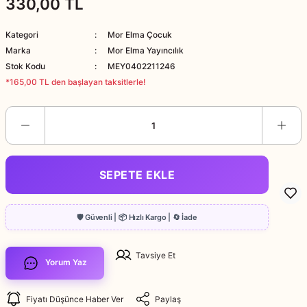
330,00 TL
Kategori
Mor Elma Çocuk
Marka
Mor Elma Yayıncılık
Stok Kodu
MEY0402211246
*165,00 TL den başlayan taksitlerle!
SEPETE EKLE
Tavsiye Et
Yorum Yaz
Fiyatı Düşünce Haber Ver
Paylaş