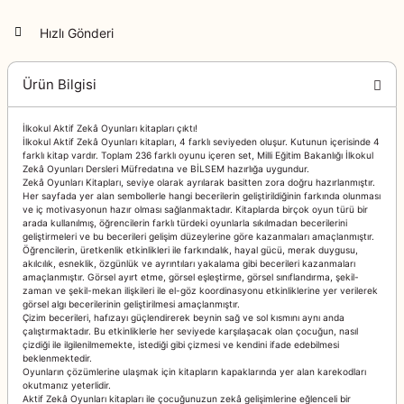
Hızlı Gönderi
Ürün Bilgisi
İlkokul Aktif Zekâ Oyunları kitapları çıktı!
İlkokul Aktif Zekâ Oyunları kitapları, 4 farklı seviyeden oluşur. Kutunun içerisinde 4
farklı kitap vardır. Toplam 236 farklı oyunu içeren set, Milli Eğitim Bakanlığı İlkokul
Zekâ Oyunları Dersleri Müfredatına ve BİLSEM hazırlığa uygundur.
Zekâ Oyunları Kitapları, seviye olarak ayrılarak basitten zora doğru hazırlanmıştır.
Her sayfada yer alan sembollerle hangi becerilerin geliştirildiğinin farkında olunması
ve iç motivasyonun hazır olması sağlanmaktadır. Kitaplarda birçok oyun türü bir
arada kullanılmış, öğrencilerin farklı türdeki oyunlarla sıkılmadan becerilerini
geliştirmeleri ve bu becerileri gelişim düzeylerine göre kazanmaları amaçlanmıştır.
Öğrencilerin, üretkenlik etkinlikleri ile farkındalık, hayal gücü, merak duygusu,
akılcılık, esneklik, özgünlük ve ayrıntıları yakalama gibi becerileri kazanmaları
amaçlanmıştır. Görsel ayırt etme, görsel eşleştirme, görsel sınıflandırma, şekil-
zaman ve şekil-mekan ilişkileri ile el-göz koordinasyonu etkinliklerine yer verilerek
görsel algı becerilerinin geliştirilmesi amaçlanmıştır.
Çizim becerileri, hafızayı güçlendirerek beynin sağ ve sol kısmını aynı anda
çalıştırmaktadır. Bu etkinliklerle her seviyede karşılaşacak olan çocuğun, nasıl
çizdiği ile ilgilenilmemekte, istediği gibi çizmesi ve kendini ifade edebilmesi
beklenmektedir.
Oyunların çözümlerine ulaşmak için kitapların kapaklarında yer alan karekodları
okutmanız yeterlidir.
Aktif Zekâ Oyunları kitapları ile çocuğunuzun zekâ gelişimlerine eğlenceli bir