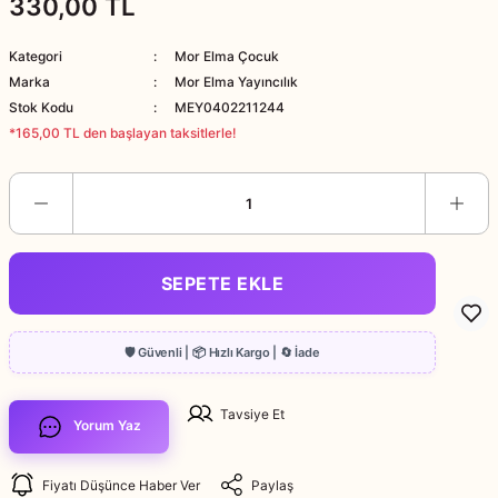
330,00 TL
Kategori
Mor Elma Çocuk
Marka
Mor Elma Yayıncılık
Stok Kodu
MEY0402211244
*165,00 TL den başlayan taksitlerle!
SEPETE EKLE
Tavsiye Et
Yorum Yaz
Fiyatı Düşünce Haber Ver
Paylaş