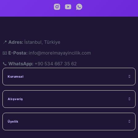
978-625-7132-7
ISBN
A4
Ölçü
48
Sayfa
1. Hamur
Kâğıt
📍
Adres:
İstanbul, Türkiye
📧
E-Posta:
info@morelmayayincilik.com
Amerikan Cilt
Cilt
📞
WhatsApp:
+90 534 667 35 62
Kurumsal
Alışveriş
Üyelik