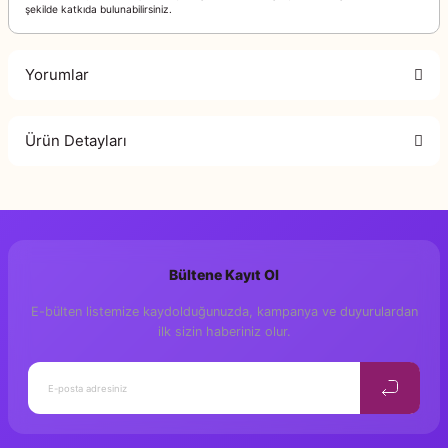
şekilde katkıda bulunabilirsiniz.
Yorumlar
Ürün Detayları
Bu ürüne ilk yorumu siz yapın!
Zarife Üspolat Yaz
Genel Yayın Yönetmeni
Yorum Yaz
Ramazan Atalay
Hazırlayan
Bültene Kayıt Ol
Y. Canberk Tan
Editör
E-bülten listemize kaydolduğunuzda, kampanya ve duyurulardan
Damla Abdik Tan,
Grafik Tasarım
ilk sizin haberiniz olur.
İlkokul
Yaş
1. Baskı, İstanbul
Baskı