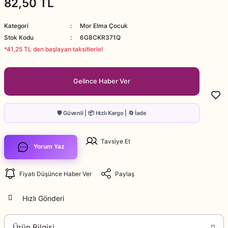
82,50 TL
Kategori
Mor Elma Çocuk
Stok Kodu
6G8CKR371Q
*41,25 TL den başlayan taksitlerle!
Gelince Haber Ver
Tavsiye Et
Yorum Yaz
Fiyatı Düşünce Haber Ver
Paylaş
Hızlı Gönderi
Ürün Bilgisi