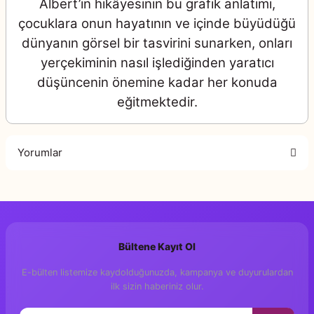
Albert’in hikâyesinin bu grafik anlatımı,
çocuklara onun hayatının ve içinde büyüdüğü
dünyanın görsel bir tasvirini sunarken, onları
yerçekiminin nasıl işlediğinden yaratıcı
düşüncenin önemine kadar her konuda
eğitmektedir.
Yorumlar
Bu ürüne ilk yorumu siz yapın!
Bültene Kayıt Ol
Yorum Yaz
E-bülten listemize kaydolduğunuzda, kampanya ve duyurulardan
ilk sizin haberiniz olur.