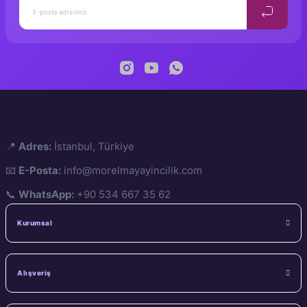
📍
Adres:
İstanbul, Türkiye
📧
E-Posta:
info@morelmayayincilik.com
📞
WhatsApp:
+90 534 667 35 62
Kurumsal
Alışveriş