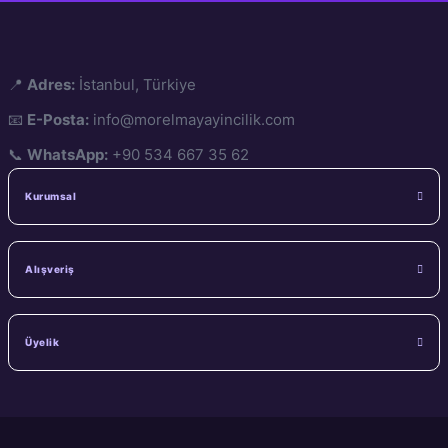
📍
Adres:
İstanbul, Türkiye
📧
E-Posta:
info@morelmayayincilik.com
📞
WhatsApp:
+90 534 667 35 62
Kurumsal
Alışveriş
Üyelik