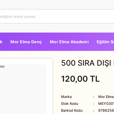
k
Mor Elma Genç
Mor Elma Akademi
Eğitim S
500 SIRA DIŞ
120,00 TL
Marka
Mor Elma 
Stok Kodu
MEY030
Barkod Kodu
978625