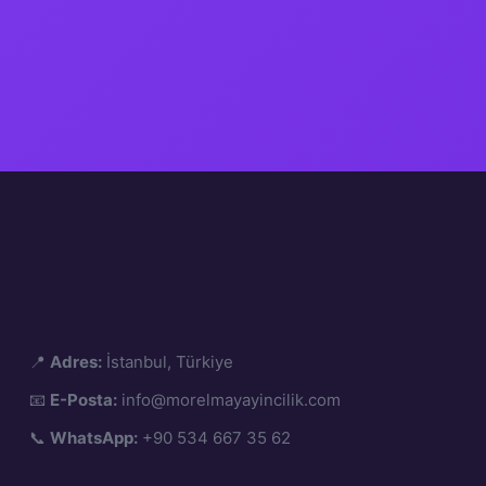
📍
Adres:
İstanbul, Türkiye
📧
E-Posta:
info@morelmayayincilik.com
📞
WhatsApp:
+90 534 667 35 62