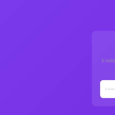
E-bült