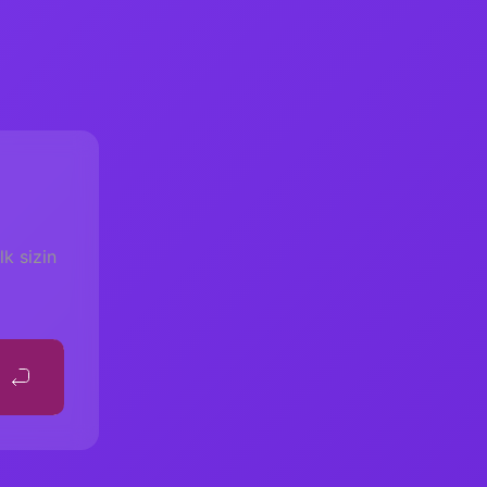
k sizin