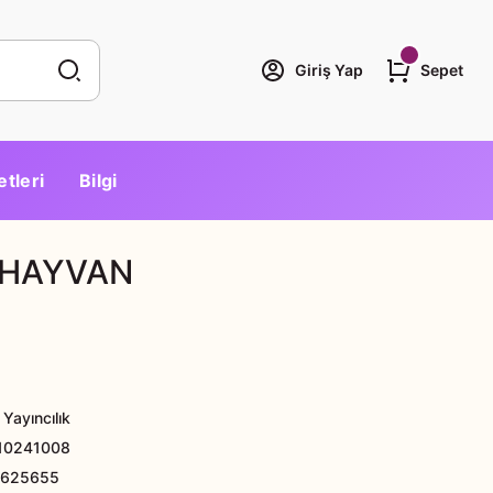
Giriş Yap
Sepet
etleri
Bilgi
I HAYVAN
Yayıncılık
10241008
6625655