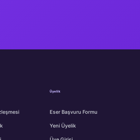
Üyelik
zleşmesi
Eser Başvuru Formu
ik
Yeni Üyelik
i
Üye Girişi