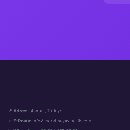
📍
Adres:
İstanbul, Türkiye
📧
E-Posta:
info@morelmayayincilik.com