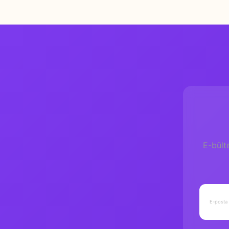
E-bült